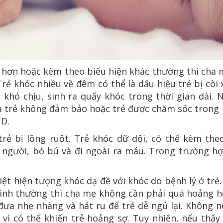
i hơn hoặc kèm theo biểu hiện khác thường thì cha 
rẻ khóc nhiều về đêm có thể là dấu hiệu trẻ bị còi
khó chịu, sinh ra quấy khóc trong thời gian dài. 
ủa trẻ không đảm bảo hoặc trẻ được chăm sóc trong
 D.
trẻ bị lồng ruột. Trẻ khóc dữ dội, có thể kèm theo
 người, bỏ bú và đi ngoài ra máu. Trong trường hợ
iệt hiện tượng khóc dạ đề với khóc do bệnh lý ở trẻ
bình thường thì cha mẹ không cần phải quá hoảng hố
đưa nhẹ nhàng và hát ru để trẻ dễ ngủ lại. Không n
vì có thể khiến trẻ hoảng sợ. Tuy nhiên, nếu thấy 