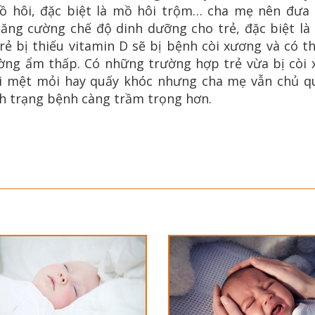
ồ hôi, đặc biệt là mồ hôi trộm… cha mẹ nên đưa 
ăng cường chế độ dinh dưỡng cho trẻ, đặc biệt là
trẻ bị thiếu vitamin D sẽ bị bệnh còi xương và có t
ường ẩm thấp. Có những trường hợp trẻ vừa bị còi 
i mệt mỏi hay quấy khóc nhưng cha mẹ vẫn chủ qu
nh trạng bệnh càng trầm trọng hơn.