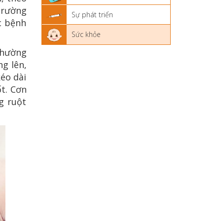
 trường
Sự phát triển
c bệnh
Sức khỏe
thường
g lên,
kéo dài
ốt. Cơn
g ruột