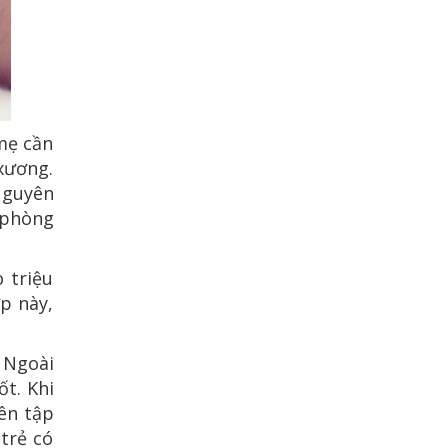
mẹ cần
 xương.
Nguyên
 phòng
 triệu
p này,
. Ngoài
t. Khi
ên tập
trẻ có