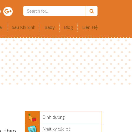
ai
Sau Khi Sinh
Baby
Blog
Liên Hệ
Dinh dưỡng
Nhật ký của bé
, theo