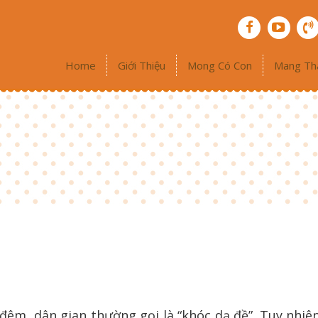
Home
Giới Thiệu
Mong Có Con
Mang Th
đêm, dân gian thường gọi là “khóc dạ đề”. Tuy nhiên