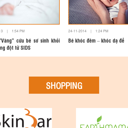
13
|
1:54 PM
24-11-2014
|
1:24 PM
“Vàng” cứu bé sơ sinh khỏi
Bé khóc đêm – khóc dạ đề
ứng đột tử SIDS
SHOPPING