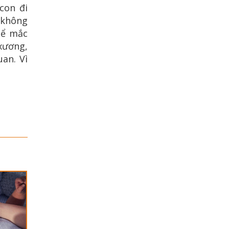
con đi
 không
hể mắc
xương,
an. Vì