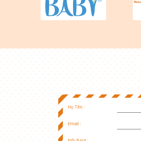
Họ Tên :
Email :
Nội dung :