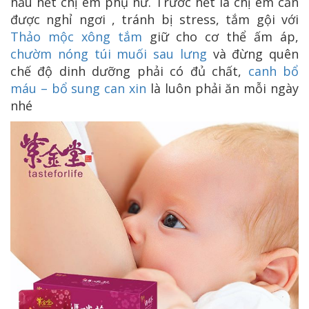
hầu hết chị em phụ nữ. Trước hết là chị em cần
được nghỉ ngơi , tránh bị stress, tắm gội với
Thảo mộc xông tắm
giữ cho cơ thể ấm áp,
chườm nóng túi muối sau lưng
và đừng quên
chế độ dinh dưỡng phải có đủ chất,
canh bổ
máu – bổ sung can xin
là luôn phải ăn mỗi ngày
nhé