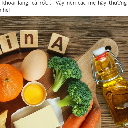
ư khoai lang, cà rốt,…. Vậy nên các mẹ hãy thường
nhé!