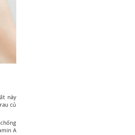
hất này
rau củ
h chống
amin A