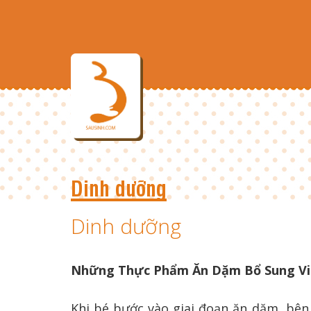
Dinh dưỡng
Dinh dưỡng
Những Thực Phẩm Ăn Dặm Bổ Sung Vit
Khi bé bước vào giai đoạn ăn dặm, bên