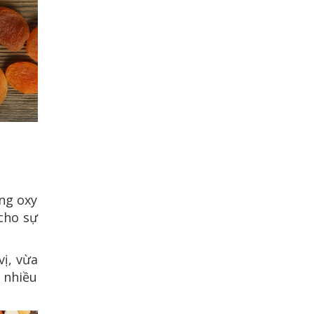
ống oxy
 cho sự
vị, vừa
 nhiều