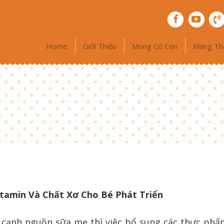
Home
Giới Thiệu
Mong Có Con
Mang Th
amin Và Chất Xơ Cho Bé Phát Triển
 cạnh nguồn sữa mẹ thì việc bổ sung các thực phẩ