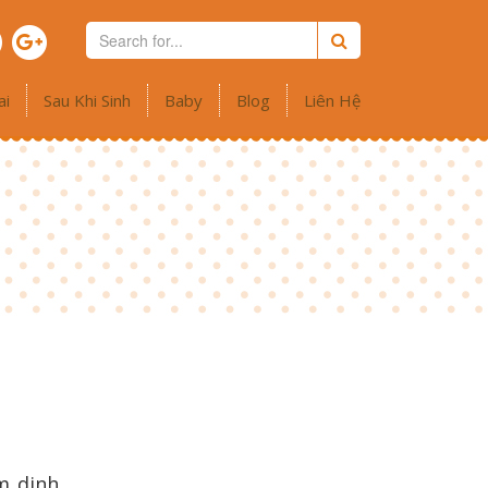
ai
Sau Khi Sinh
Baby
Blog
Liên Hệ
m dinh