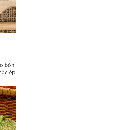
áo bón.
oặc ép