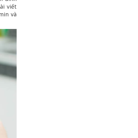
ài viết
min và