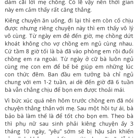
dám cãi lời mẹ chồng. Có lẽ vậy nên thời gian
này em cảm thấy rất căng thẳng.
Kiêng chuyện ăn uống, đi lại thì em còn cố chịu
được nhưng riêng chuyện này thì em thấy vô lý
vô cùng. Từ ngày em đẻ đến giờ, mẹ chồng dứt
khoát không cho vợ chồng em ngủ cùng nhau.
Cứ tầm 8 giờ tối là bà đã vào phòng em rồi đuổi
chồng em ra ngoài. Từ ngày ở cữ bà luôn ngủ
cùng mẹ con em để bế bé giúp em những lúc
con thức đêm. Ban đầu em tưởng bà chỉ ngủ
chung với em 1-2 tuần, ai dè đến giờ đã 6 tuần
bà vẫn chẳng chịu để bọn em được thoải mái.
Vì bức xúc quá nên hôm trước chồng em đã nói
chuyện thẳng thắn với mẹ. Sau một hồi tự ái, bà
bảo bà làm thế là để tốt cho bọn em. Theo bà
thì phụ nữ sau sinh phải kiêng chuyện ấy 3
tháng 10 ngày, “yêu” sớm sẽ bị hậu sản khiến