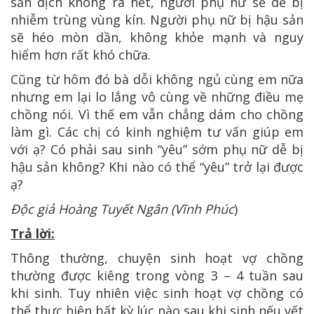
sản dịch không ra hết, người phụ nữ sẽ dễ bị
nhiễm trùng vùng kín. Người phụ nữ bị hậu sản
sẽ héo mòn dần, không khỏe mạnh và nguy
hiểm hơn rất khó chữa.
Cũng từ hôm đó bà dỗi không ngủ cùng em nữa
nhưng em lại lo lắng vô cùng về những điều mẹ
chồng nói. Vì thế em vẫn chẳng dám cho chồng
làm gì. Các chị có kinh nghiệm tư vấn giúp em
với ạ? Có phải sau sinh “yêu” sớm phụ nữ dễ bị
hậu sản không? Khi nào có thể “yêu” trở lại được
ạ?
Độc giả Hoàng Tuyết Ngân (Vĩnh Phúc
)
Trả lời:
Thông thường, chuyện sinh hoạt vợ chồng
thường được kiêng trong vòng 3 – 4 tuần sau
khi sinh. Tuy nhiên việc sinh hoạt vợ chồng có
thể thực hiện bất kỳ lúc nào sau khi sinh nếu vết