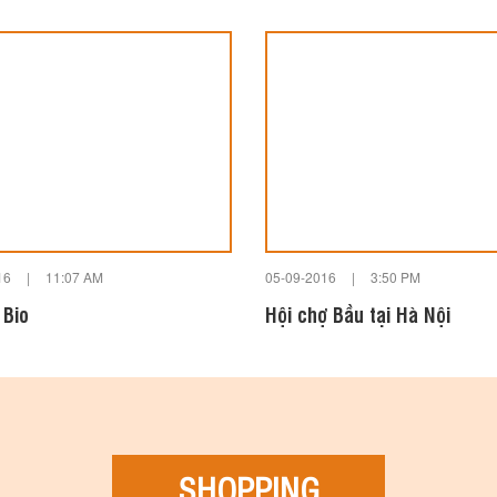
16
|
11:07 AM
05-09-2016
|
3:50 PM
 Bio
Hội chợ Bầu tại Hà Nội
SHOPPING