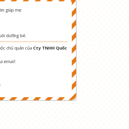
in giúp mẹ:
nuôi dưỡng bé.
uộc chủ quản của
Cty TNHH Quốc
a email:
9