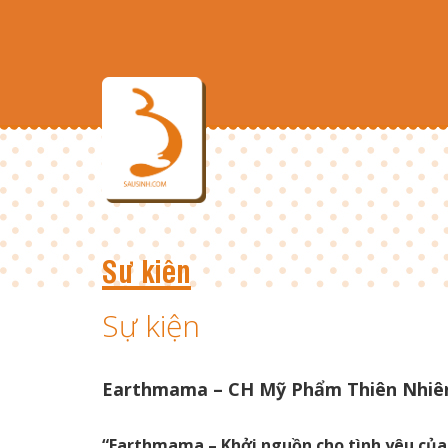
Sự kiện
Sự kiện
Earthmama – CH Mỹ Phẩm Thiên Nhiê
“Earthmama – Khởi nguồn cho tình yêu củ