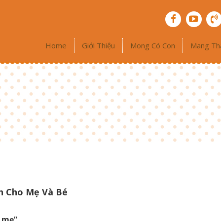
Home
Giới Thiệu
Mong Có Con
Mang Th
n Cho Mẹ Và Bé
a mẹ”