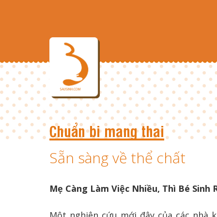
Chuẩn bị mang thai
Sẵn sàng về thể chất
Mẹ Càng Làm Việc Nhiều, Thì Bé Sinh 
Một nghiên cứu mới đây của các nhà 