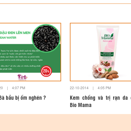
20
|
4:07 PM
22-10-2014
|
4:05 PM
 Bà bầu bị ốm nghén ?
Kem chống và trị rạn da 
Bio Mama