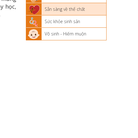
y học,
Sẵn sàng về thể chất
.
Sức khỏe sinh sản
Vô sinh - Hiếm muộn