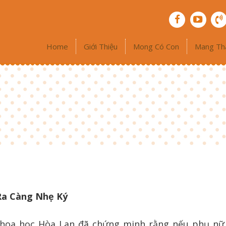
Home
Giới Thiệu
Mong Có Con
Mang Th
Ra Càng Nhẹ Ký
khoa học Hòa Lan đã chứng minh rằng nếu phụ n