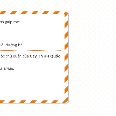
in giúp mẹ:
nuôi dưỡng bé.
uộc chủ quản của
Cty TNHH Quốc
a email:
9