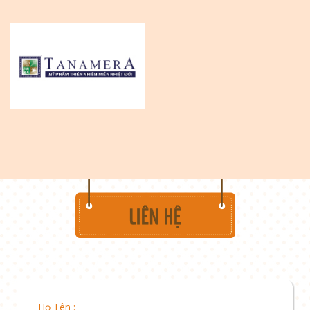
Họ Tên :