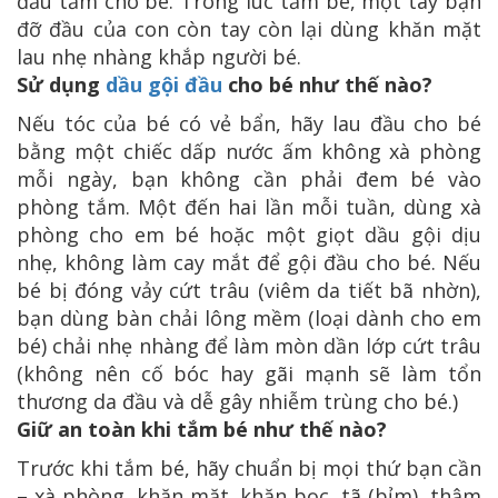
đầu tắm cho bé. Trong lúc tắm bé, một tay bạn
đỡ đầu của con còn tay còn lại dùng khăn mặt
lau nhẹ nhàng khắp người bé.
Sử dụng
dầu gội đầu
cho bé như thế nào?
Nếu tóc của bé có vẻ bẩn, hãy lau đầu cho bé
bằng một chiếc dấp nước ấm không xà phòng
mỗi ngày, bạn không cần phải đem bé vào
phòng tắm. Một đến hai lần mỗi tuần, dùng xà
phòng cho em bé hoặc một giọt dầu gội dịu
nhẹ, không làm cay mắt để gội đầu cho bé. Nếu
bé bị đóng vảy cứt trâu (viêm da tiết bã nhờn),
bạn dùng bàn chải lông mềm (loại dành cho em
bé) chải nhẹ nhàng để làm mòn dần lớp cứt trâu
(không nên cố bóc hay gãi mạnh sẽ làm tổn
thương da đầu và dễ gây nhiễm trùng cho bé.)
Giữ an toàn khi tắm bé như thế nào?
Trước khi tắm bé, hãy chuẩn bị mọi thứ bạn cần
– xà phòng, khăn mặt, khăn bọc, tã (bỉm), thậm