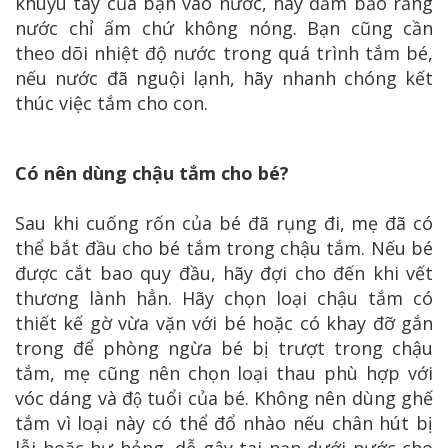
khuỷu tay của bạn vào nước, hãy đảm bảo rằng
nước chỉ ấm chứ không nóng. Bạn cũng cần
theo dõi nhiệt độ nước trong quá trình tắm bé,
nếu nước đã nguội lạnh, hãy nhanh chóng kết
thúc việc tắm cho con.
Có nên dùng chậu tắm cho bé?
Sau khi cuống rốn của bé đã rụng đi, mẹ đã có
thể bắt đầu cho bé tắm trong chậu tắm. Nếu bé
được cắt bao quy đầu, hãy đợi cho đến khi vết
thương lành hẳn. Hãy chọn loại chậu tắm có
thiết kế gờ vừa vặn với bé hoặc có khay đỡ gắn
trong để phòng ngừa bé bị trượt trong chậu
tắm, mẹ cũng nên chọn loại thau phù hợp với
vóc dáng và độ tuổi của bé. Không nên dùng ghế
tắm vì loại này có thể đổ nhào nếu chân hút bị
lỗi hoặc hư hỏng, dễ gây tai nạn dưới nước cho