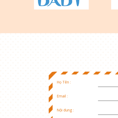
Họ Tên :
Email :
Nội dung :