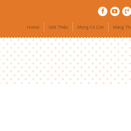
Home
Giới Thiệu
Mong Có Con
Mang Th