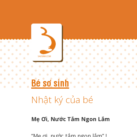
Bé sơ sinh
Nhật ký của bé
Mẹ Ơi, Nước Tắm Ngon Lắm
“Mẹ ơi, nước tắm ngon lắm” !