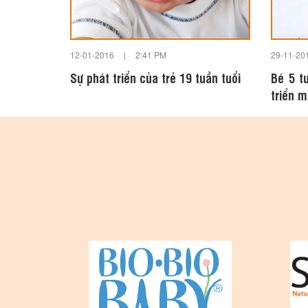
12-01-2016
|
2:41 PM
29-11-20
Sự phát triển của trẻ 19 tuần tuổi
Bé 5 t
triển m