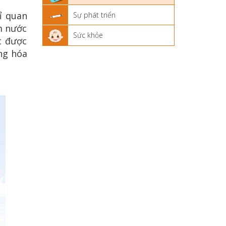
ỉ quan
Sự phát triển
m nước
Sức khỏe
c được
ng hóa