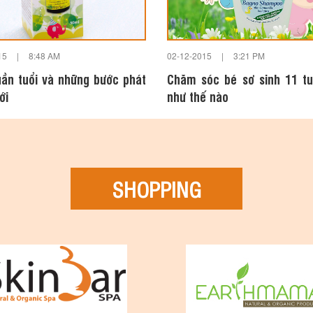
15
|
8:48 AM
02-12-2015
|
3:21 PM
uần tuổi và những bước phát
Chăm sóc bé sơ sinh 11 tu
ới
như thế nào
SHOPPING