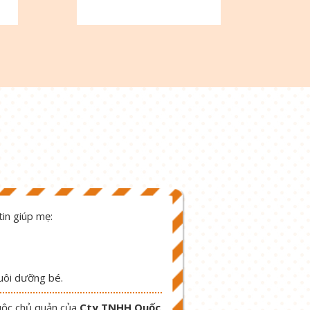
in giúp mẹ:
nuôi dưỡng bé.
uộc chủ quản của
Cty TNHH Quốc