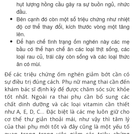
hụt lượng hồng cầu gây ra sự buồn ngủ, nhức
đầu.
Bên cạnh đó còn một số triệu chứng như nhiệt
độ cơ thể thay đổi, kích thước vòng một tăng
lên.
Để hạn chế tình trạng ốm nghén này các mẹ
bầu có thể hạn chế ăn các loại thịt sống, các
loại rau củ, trái cây còn sống và các loại thức
ăn có mùi.
Để các triệu chứng ốm nghén giảm bớt cần có
sự điều trị đúng cách. Phụ nữ mang thai cần đến
khám bác sĩ định kỳ để được chăm sóc sức khỏe
tốt nhất. Ngoài ra thai phụ cần bổ sung các
chất dinh dưỡng và các loại vitamin cần thiết
như A, E, D, C… Đặc biệt là các mẹ luôn giữ cho
cơ thể thư giản thoải mái, như vậy thì tâm lý
của thai phụ mới tốt và đây cũng là một yếu tố
quan trọng trong việc giảm các triệu chứng