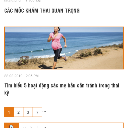
25-02-2020
|
10:22 AM
CÁC MỐC KHÁM THAI QUAN TRỌNG
22-02-2019
|
2:05 PM
Tìm hiểu 5 hoạt động các mẹ bầu cần tránh trong thai
kỳ
…
1
2
3
7