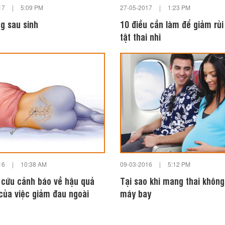
17
|
5:09 PM
27-05-2017
|
1:23 PM
ng sau sinh
10 điều cần làm để giảm rủi 
tật thai nhi
16
|
10:38 AM
09-03-2016
|
5:12 PM
 cứu cảnh báo về hậu quả
Tại sao khi mang thai không
 của việc giảm đau ngoài
máy bay
ứng lên trẻ sơ sinh