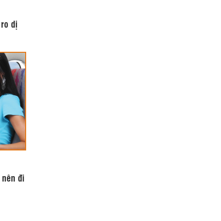
ro dị
 nên đi