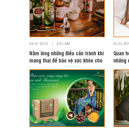
24-01-2019
|
9:51 AM
01-01-20
Nằm lòng những điều cần tránh khi
Quan h
mang thai để bảo vệ sức khỏe cho
những 
mẹ và bé