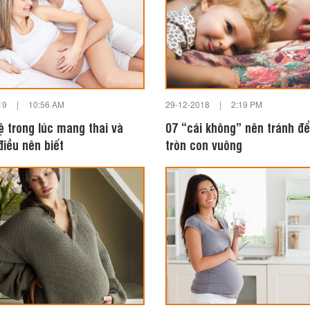
19
|
10:56 AM
29-12-2018
|
2:19 PM
ệ trong lúc mang thai và
07 “cái không” nên tránh đ
điều nên biết
tròn con vuông