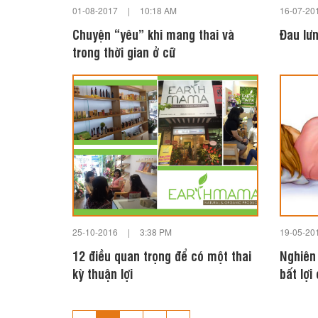
01-08-2017
|
10:18 AM
16-07-20
Chuyện “yêu” khi mang thai và
Đau lư
trong thời gian ở cữ
25-10-2016
|
3:38 PM
19-05-20
12 điều quan trọng để có một thai
Nghiên
kỳ thuận lợi
bất lợi
màng c
…