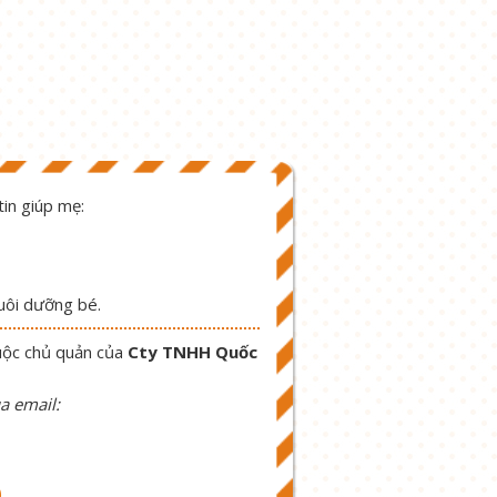
in giúp mẹ:
nuôi dưỡng bé.
uộc chủ quản của
Cty TNHH Quốc
a email:
9