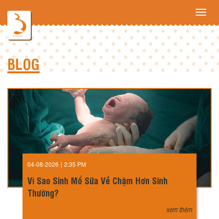
Toggl
navig
BLOG
04-08-2026
|
2:35 PM
Vì Sao Sinh Mổ Sữa Về Chậm Hơn Sinh
Thường?
xem thêm