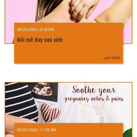
08-05-2020
|
3:18 PM
Nổi mề đay sau sinh
xem thêm
25-02-2020
|
11:32 AM