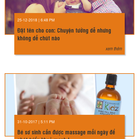
25-12-2018
|
6:48 PM
Đặt tên cho con: Chuyện tưởng dễ nhưng
không dễ chút nào
xem thêm
31-10-2017
|
5:11 PM
Bé sơ sinh cần được massage mỗi ngày để