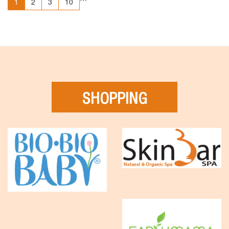
1
2
3
10
SHOPPING