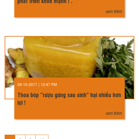
phát triển khoẻ mạnh ! .
xem thêm
29-10-2017
|
12:47 PM
Thoa bóp “rượu gừng sau sinh” hại nhiều hơn
lợi !
xem thêm
…