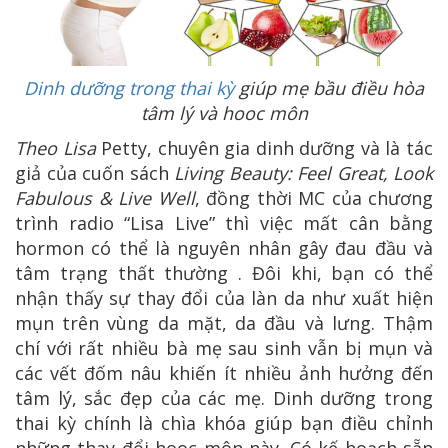
Dinh dưỡng trong thai kỳ
giúp mẹ bầu điều hòa
tâm lý và hooc môn
Theo Lisa
Petty, chuyên gia dinh dưỡng và là tác
giả của cuốn sách
Living Beauty: Feel Great, Look
Fabulous & Live Well
, đồng thời MC của chương
trình radio “Lisa Live” thì việc mất cân bằng
hormon có thể là nguyên nhân gây đau đầu và
tâm trạng thất thường . Đôi khi, bạn có thể
nhận thấy sự thay đổi của làn da như xuất hiện
mụn trên vùng da mặt, da đầu và lưng. Thậm
chí với rất nhiều bà mẹ sau sinh vẫn bị mụn và
các vết đốm nâu khiến ít nhiều ảnh hưởng đến
tâm lý, sắc đẹp của các mẹ. Dinh dưỡng trong
thai kỳ chính là chìa khóa giúp bạn điều chỉnh
những thay đổi hooc môn này. Có kế hoạch sẵn