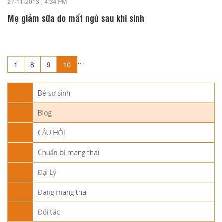
27-11-2013
|
4:34 PM
Mẹ giảm sữa do mất ngủ sau khi sinh
…
1
8
9
10
Bé sơ sinh
Blog
CÂU HỎI
Chuẩn bị mang thai
Đại Lý
Đang mang thai
Đối tác