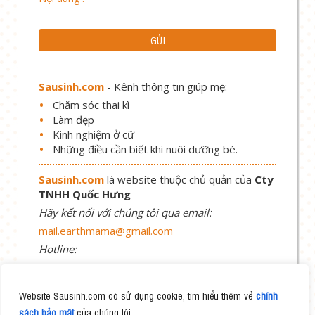
Sausinh.com
- Kênh thông tin giúp mẹ:
Chăm sóc thai kì
Làm đẹp
Kinh nghiệm ở cữ
Những điều cần biết khi nuôi dưỡng bé.
Sausinh.com
là website thuộc chủ quản của
Cty
TNHH Quốc Hưng
Hãy kết nối với chúng tôi qua email:
mail.earthmama@gmail.com
Hotline:
1900 58 58 69
Website Sausinh.com có sử dụng cookie, tìm hiểu thêm về
chính
sách bảo mật
của chúng tôi.