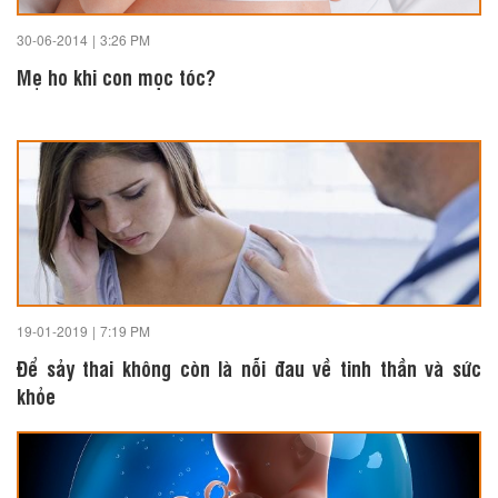
30-06-2014
|
3:26 PM
Mẹ ho khi con mọc tóc?
19-01-2019
|
7:19 PM
Để sảy thai không còn là nỗi đau về tinh thần và sức
khỏe