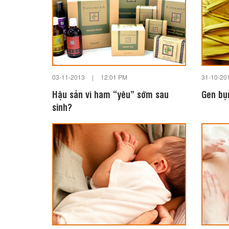
03-11-2013
|
12:01 PM
31-10-20
Hậu sản vì ham “yêu” sớm sau
Gen bụn
sinh?