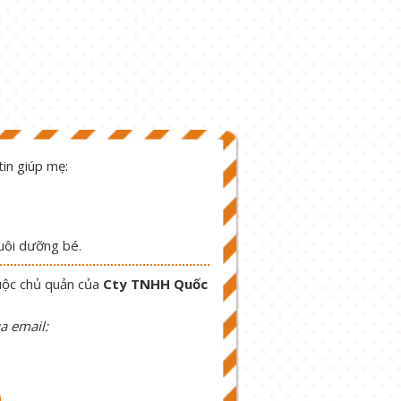
in giúp mẹ:
nuôi dưỡng bé.
uộc chủ quản của
Cty TNHH Quốc
a email:
9