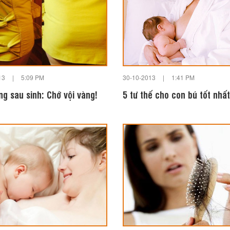
13
|
5:09 PM
30-10-2013
|
1:41 PM
g sau sinh: Chớ vội vàng!
5 tư thế cho con bú tốt nhất