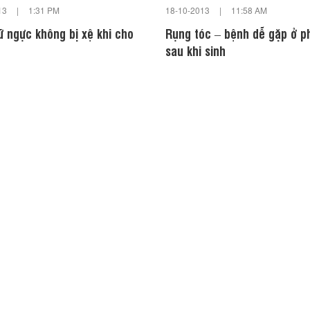
13
|
1:31 PM
18-10-2013
|
11:58 AM
ữ ngực không bị xệ khi cho
Rụng tóc – bệnh dễ gặp ở p
sau khi sinh