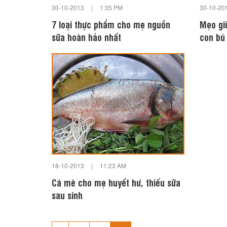
30-10-2013
|
1:35 PM
30-10-20
7 loại thực phẩm cho mẹ nguồn
Mẹo gi
sữa hoàn hảo nhất
con bú
18-10-2013
|
11:23 AM
Cá mè cho mẹ huyết hư, thiếu sữa
sau sinh
…