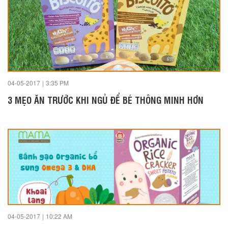
04-05-2017
|
3:35 PM
3 MẸO ĂN TRƯỚC KHI NGỦ ĐỂ BÉ THÔNG MINH HƠN
04-05-2017
|
10:22 AM