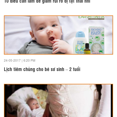
10 điều cần làm để giảm rủi ro dị tật thai nhi
24-05-2017
|
6:20 PM
Lịch tiêm chủng cho bé sơ sinh – 2 tuổi