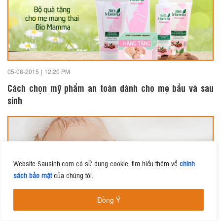
05-08-2015
|
12:20 PM
Cách chọn mỹ phẩm an toàn dành cho mẹ bầu và sau
sinh
Website Sausinh.com có sử dụng cookie, tìm hiểu thêm về
chính
sách bảo mật
của chúng tôi.
Đồng Ý
25-07-2015
|
1:39 PM
3 sản phẩm không thể thiếu khi tắm cho bé sau sinh