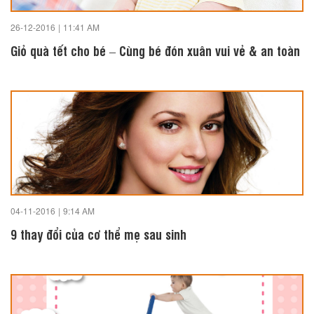
26-12-2016
|
11:41 AM
Giỏ quà tết cho bé – Cùng bé đón xuân vui vẻ & an toàn
04-11-2016
|
9:14 AM
9 thay đổi của cơ thể mẹ sau sinh