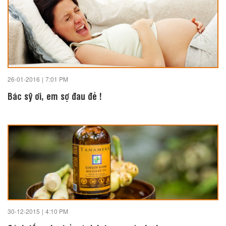
26-01-2016
|
7:01 PM
Bác sỹ ơi, em sợ đau đẻ !
30-12-2015
|
4:10 PM