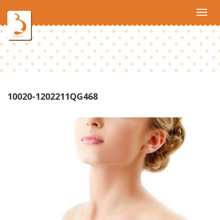
Toggl
navig
10020-1202211QG468