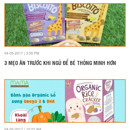
04-05-2017
|
3:35 PM
3 MẸO ĂN TRƯỚC KHI NGỦ ĐỂ BÉ THÔNG MINH HƠN
04-05-2017
|
10:22 AM