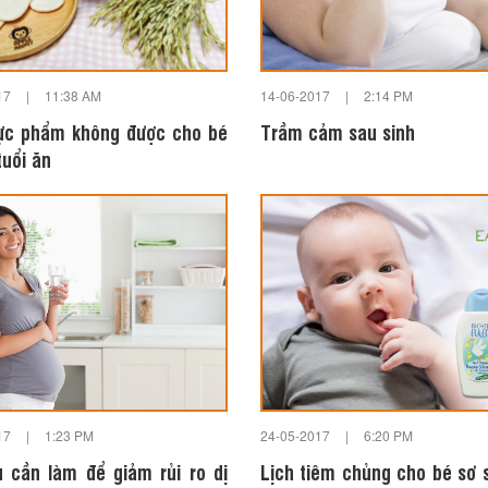
17
|
11:38 AM
14-06-2017
|
2:14 PM
ực phẩm không được cho bé
Trầm cảm sau sinh
tuổi ăn
17
|
1:23 PM
24-05-2017
|
6:20 PM
u cần làm để giảm rủi ro dị
Lịch tiêm chủng cho bé sơ s