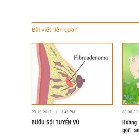
Bài viết liên quan
23-10-2017
|
3:46 PM
30-08-20
BƯỚU SỢI TUYẾN VÚ
Hướng 
gội” a
với hoá