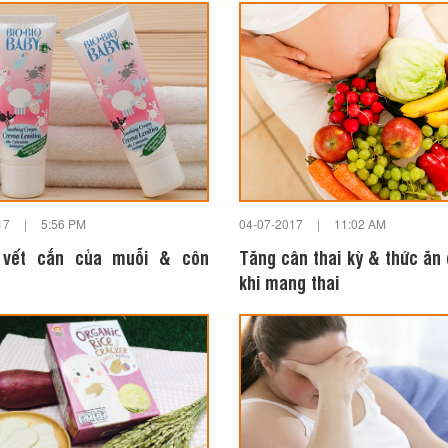
17
|
5:56 PM
04-07-2017
|
11:02 AM
í vết cắn của muỗi & côn
Tăng cân thai kỳ & thức ăn
khi mang thai