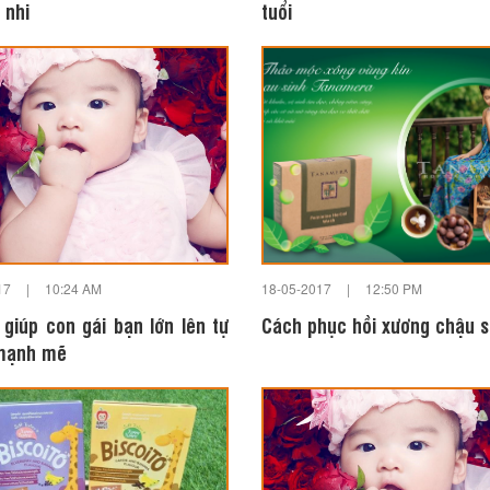
i nhi
tuổi
17
|
10:24 AM
18-05-2017
|
12:50 PM
 giúp con gái bạn lớn lên tự
Cách phục hồi xương chậu s
 mạnh mẽ