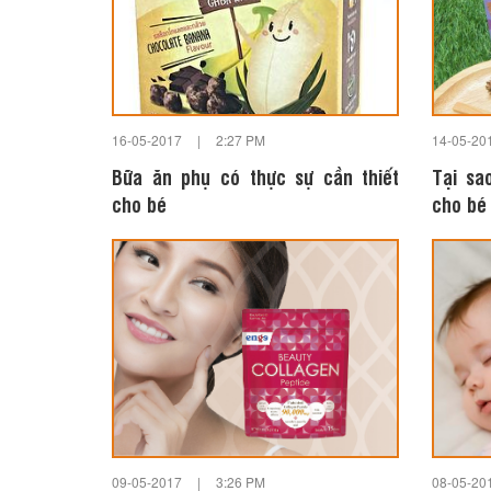
16-05-2017
|
2:27 PM
14-05-20
Bữa ăn phụ có thực sự cần thiết
Tại sa
cho bé
cho bé
09-05-2017
|
3:26 PM
08-05-20