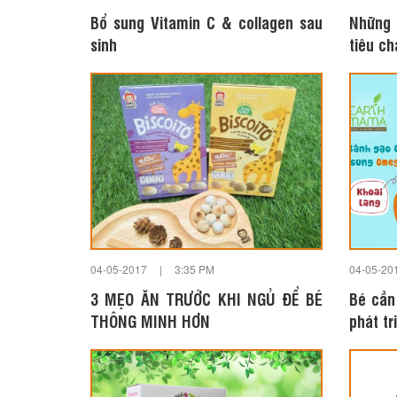
Bổ sung Vitamin C & collagen sau
Những
sinh
tiêu ch
04-05-2017
|
3:35 PM
04-05-20
3 MẸO ĂN TRƯỚC KHI NGỦ ĐỂ BÉ
Bé cần
THÔNG MINH HƠN
phát t