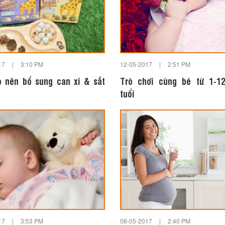
17
|
3:10 PM
12-05-2017
|
2:51 PM
o nên bổ sung can xi & sắt
Trò chơi cùng bé từ 1-1
tuổi
17
|
3:53 PM
08-05-2017
|
2:40 PM