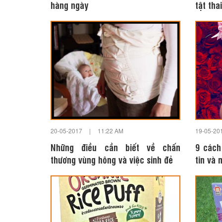
hàng ngày
tật tha
20-05-2017
|
11:22 AM
19-05-20
Những điều cần biết về chấn
9 cách
thương vùng hông và việc sinh đẻ
tin và