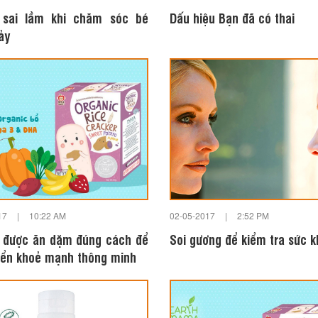
 sai lầm khi chăm sóc bé
Dấu hiệu Bạn đã có thai
ảy
17
|
10:22 AM
02-05-2017
|
2:52 PM
 được ăn dặm đúng cách để
Soi gương để kiểm tra sức 
riển khoẻ mạnh thông minh