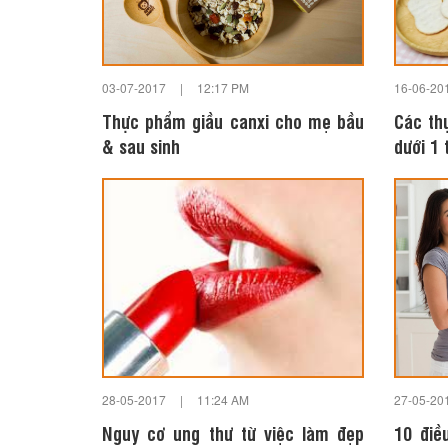
03-07-2017
|
12:17 PM
16-06-20
Thực phẩm giầu canxi cho mẹ bầu
Các th
& sau sinh
dưới 1 
28-05-2017
|
11:24 AM
27-05-20
Nguy cơ ung thư từ việc làm đẹp
10 điề