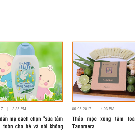
17
|
2:28 PM
09-08-2017
|
4:03 PM
dẫn mẹ cách chọn “sữa tắm
Thảo mộc xông tắm toà
n toàn cho bé và nói không
Tanamera
 chất độc hại